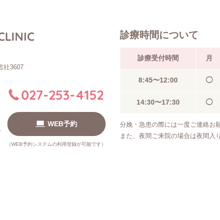
CLINIC
診療時間について
診療受付時間
月
社3607
8:45〜
12:00
◯
027-253-4152
14:30〜
17:30
◯
WEB予約
分娩・急患の際には一度ご連絡お
また、夜間ご来院の場合は夜間入
（WEB予約システムの利用登録が可能です）