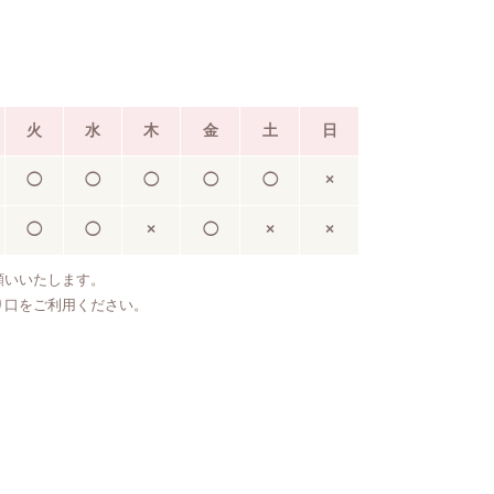
火
水
木
金
土
日
◯
◯
◯
◯
◯
×
◯
◯
×
◯
×
×
願いいたします。
り口をご利用ください。