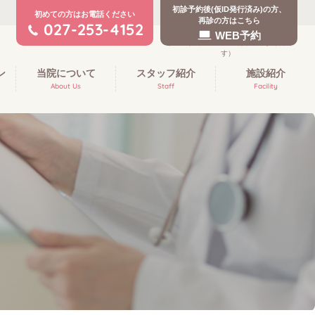
初診予約後(仮ID発行済み)の方、
初めての方はお電話ください
再診の方はこちら
027-253-4152
WEB予約
ン
当院について
スタッフ紹介
施設紹介
About Us
Staff
Facility