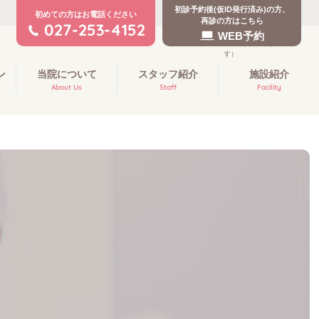
初診予約後(仮ID発行済み)の方、
初めての方はお電話ください
再診の方はこちら
027-253-4152
WEB予約
ン
当院について
スタッフ紹介
施設紹介
About Us
Staff
Facility