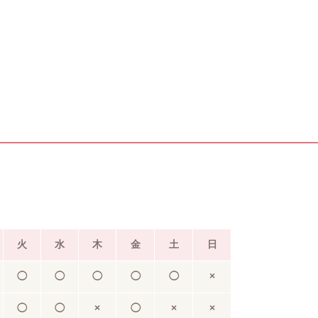
火
水
木
金
土
日
◯
◯
◯
◯
◯
×
◯
◯
×
◯
×
×