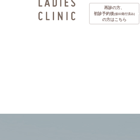
再診の方、
初診予約後
(仮ID発行済み)
の方はこちら